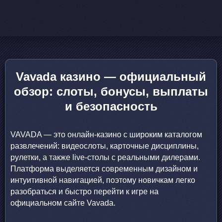
Vavada казино — официальный
обзор: слоты, бонусы, выплаты
и безопасность
VAVADA — это онлайн-казино с широким каталогом
развлечений: видеослоты, карточные дисциплины,
рулетки, а также live-столы с реальными дилерами.
Платформа выделяется современным дизайном и
интуитивной навигацией, поэтому новичкам легко
разобраться и быстро перейти к игре на
официальном сайте Vavada.