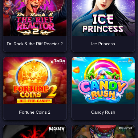
ДЕМО
ДЕМО
Dr. Rock & the Riff Reactor 2
Ice Princess
ДЕМО
ДЕМО
Fortune Coins 2
Candy Rush