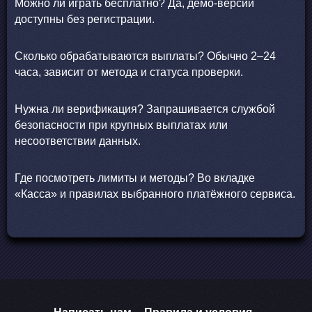
Можно ли играть бесплатно?
Да, демо-версии
доступны без регистрации.
Сколько обрабатываются выплаты?
Обычно 2–24
часа, зависит от метода и статуса проверки.
Нужна ли верификация?
Запрашивается службой
безопасности при крупных выплатах или
несоответствии данных.
Где посмотреть лимиты и методы?
Во вкладке
«Касса» и правилах выбранного платёжного сервиса.