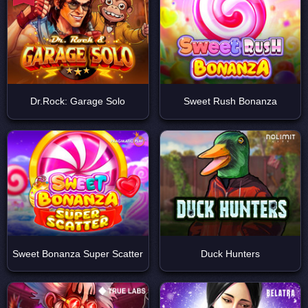
ДЕМО
ДЕМО
Dr.Rock: Garage Solo
Sweet Rush Bonanza
ДЕМО
ДЕМО
Sweet Bonanza Super Scatter
Duck Hunters