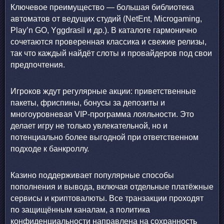
Ключевое преимущество — большая библиотека
автоматов от ведущих студий (NetEnt, Microgaming,
Play’n GO, Yggdrasil и др.). В каталоге гармонично
сочетаются проверенная классика и свежие релизы,
так что каждый найдёт слоты и провайдеров под свои
предпочтения.
Игроков ждут регулярные акции: приветственные
пакеты, фриспины, бонусы за депозиты и
многоуровневая VIP-программа лояльности. Это
делает игру не только увлекательной, но и
потенциально более выгодной при ответственном
подходе к банкроллу.
Казино поддерживает популярные способы
пополнения и вывода, включая отдельные платёжные
сервисы и криптовалюты. Все транзакции проходят
по защищённым каналам, а политика
конфиденциальности направлена на сохранность