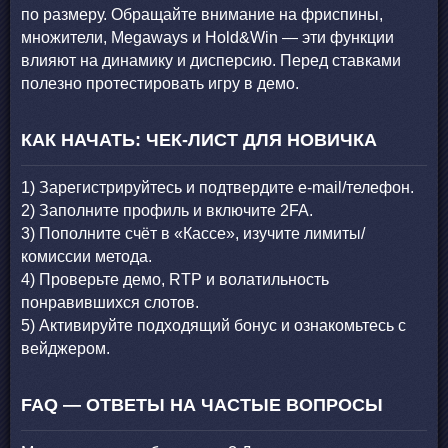
по размеру. Обращайте внимание на фриспины,
множители, Megaways и Hold&Win — эти функции
влияют на динамику и дисперсию. Перед ставками
полезно протестировать игру в демо.
КАК НАЧАТЬ: ЧЕК-ЛИСТ ДЛЯ НОВИЧКА
1) Зарегистрируйтесь и подтвердите e-mail/телефон.
2) Заполните профиль и включите 2FA.
3) Пополните счёт в «Кассе», изучите лимиты/
комиссии метода.
4) Проверьте демо, RTP и волатильность
понравившихся слотов.
5) Активируйте подходящий бонус и ознакомьтесь с
вейджером.
FAQ — ОТВЕТЫ НА ЧАСТЫЕ ВОПРОСЫ