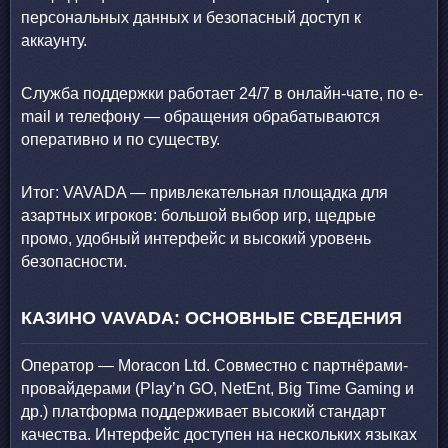
персональных данных и безопасный доступ к
аккаунту.
Служба поддержки работает 24/7 в онлайн-чате, по e-
mail и телефону — обращения обрабатываются
оперативно и по существу.
Итог:
VAVADA — привлекательная площадка для
азартных игроков: большой выбор игр, щедрые
промо, удобный интерфейс и высокий уровень
безопасности.
КАЗИНО VAVADA: ОСНОВНЫЕ СВЕДЕНИЯ
Оператор — Moracon Ltd. Совместно с партнёрами-
провайдерами (Play’n GO, NetEnt, Big Time Gaming и
др.) платформа поддерживает высокий стандарт
качества. Интерфейс доступен на нескольких языках