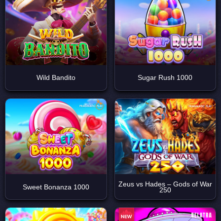
ДЕМО
Wild Bandito
Sugar Rush 1000
ДЕМО
ДЕМО
Zeus vs Hades – Gods of War
Sweet Bonanza 1000
250