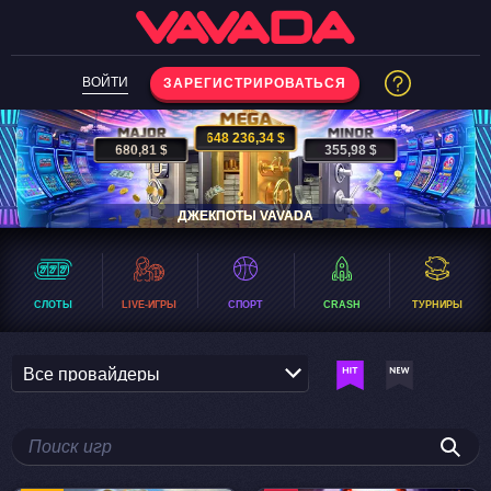
ВОЙТИ
ЗАРЕГИСТРИРОВАТЬСЯ
648 236,37 $
680,82 $
355,99 $
ДЖЕКПОТЫ VAVADA
СЛОТЫ
LIVE-ИГРЫ
СПОРТ
CRASH
ТУРНИРЫ